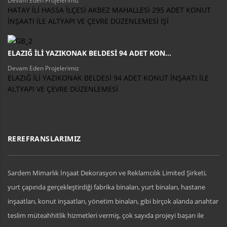
Devam Eden Projelerimiz
HATAY İLİ HASSA İLÇESİ AKBEZ MAHALLESİ 295 ADET KONUT
İNŞAATI İLE ALTYAPI VE ÇEVRE DÜZENLEMESİ İŞİ
ELAZIĞ İLİ YAZIKONAK BELDESİ 94 ADET KON...
Devam Eden Projelerimiz
ELAZIĞ İLİ YAZIKONAK BELDESİ 94 ADET KONUT İNŞAATI İLE
ALTYAPI VE ÇEVRE DÜZENLEMESİ
REREFRANSLARIMIZ
Sardem Mimarlık İnşaat Dekorasyon ve Reklamcılık Limited Şirketi,
yurt çapında gerçekleştirdiği fabrika binaları, yurt binaları, hastane
inşaatları, konut inşaatları, yönetim binaları, gibi birçok alanda anahtar
teslim müteahhitlik hizmetleri vermiş, çok sayıda projeyi başarı ile