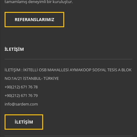
tamamlamış deneyimli bir kuruluştur.
REFERANSLARIMIZ
İLETİŞİM
İLETİŞİM : İKİTELLİ OSB MAHALLESİ AYMAKOOP SOSYAL TESİS A BLOK
NO:1A/21 İSTANBUL- TÜRKİYE
+90(212) 671 76 78
+90(212) 671 76 79
info@sardem.com
İLETİŞİM