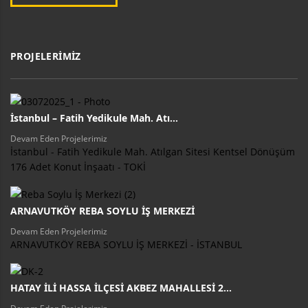
PROJELERİMİZ
İstanbul – Fatih Yedikule Mah. Atı...
Devam Eden Projelerimiz
İstanbul - Fatih Yedikule Mah. Atılgan Sitesi Kentsel Dönüşüm
176 Adet Konut İnşaatı - TOKİ
ARNAVUTKÖY REBA SOYLU İŞ MERKEZİ
Devam Eden Projelerimiz
ARNAVUTKÖY REBA SOYLU İŞ MERKEZİ - İSTANBUL
HATAY İLİ HASSA İLÇESİ AKBEZ MAHALLESİ 2...