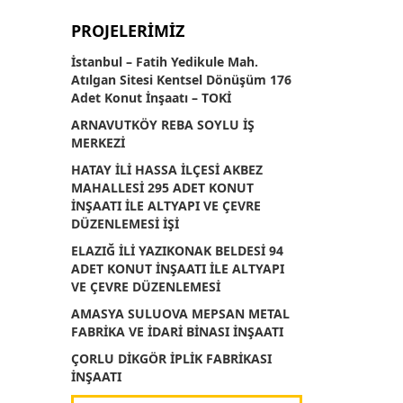
PROJELERİMİZ
İstanbul – Fatih Yedikule Mah.
Atılgan Sitesi Kentsel Dönüşüm 176
Adet Konut İnşaatı – TOKİ
ARNAVUTKÖY REBA SOYLU İŞ
MERKEZİ
HATAY İLİ HASSA İLÇESİ AKBEZ
MAHALLESİ 295 ADET KONUT
İNŞAATI İLE ALTYAPI VE ÇEVRE
DÜZENLEMESİ İŞİ
ELAZIĞ İLİ YAZIKONAK BELDESİ 94
ADET KONUT İNŞAATI İLE ALTYAPI
VE ÇEVRE DÜZENLEMESİ
AMASYA SULUOVA MEPSAN METAL
FABRİKA VE İDARİ BİNASI İNŞAATI
ÇORLU DİKGÖR İPLİK FABRİKASI
İNŞAATI