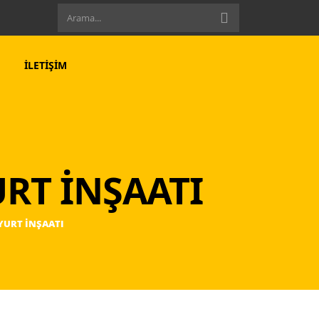
İLETIŞIM
URT İNŞAATI
YURT İNŞAATI