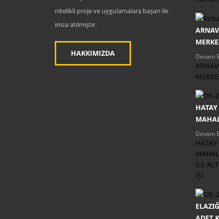
nitelikli proje ve uygulamalara başarı ile
imza atılmıştır.
ARNAV
MERKE
HAKKIMIZDA
Devam E
ARNAV
MERKEZ
HATAY 
MAHALL
Devam E
HATAY 
MAHALL
İLE AL
İŞİ
ELAZIĞ
ADET K