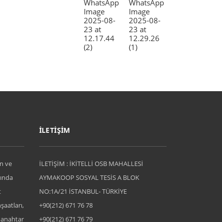
İLETİŞİM
n ve
İLETİŞİM : İKİTELLİ OSB MAHALLESİ
pında
AYMAKOOP SOSYAL TESİS A BLOK
t
NO:1A/21 İSTANBUL- TÜRKİYE
şaatları,
+90(212) 671 76 78
a anahtar
+90(212) 671 76 79