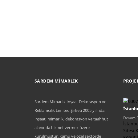
SARDEM MİMARLIK
PROJE
Sardem Mimarlık İnşaat Dekorasyon ve
İstanbu
Reklamcılık Limited Şirketi 2005 yılında,
Devam E
inşaat, mimarlık, dekorasyon ve taahhüt
İstanbu
alanında hizmet vermek üzere
Sitesi
kurulmuştur. Kamu ve özel sektörde
Konut İ