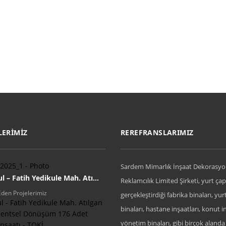
LERİMİZ
REREFRANSLARIMIZ
Sardem Mimarlık İnşaat Dekorasyo
l – Fatih Yedikule Mah. Atı...
Reklamcılık Limited Şirketi, yurt ça
den Projelerimiz
gerçekleştirdiği fabrika binaları, yur
l - Fatih Yedikule Mah. Atılgan
binaları, hastane inşaatları, konut in
 Kentsel Dönüşüm 176 Adet
yönetim binaları, gibi birçok aland
nşaatı - TOKİ