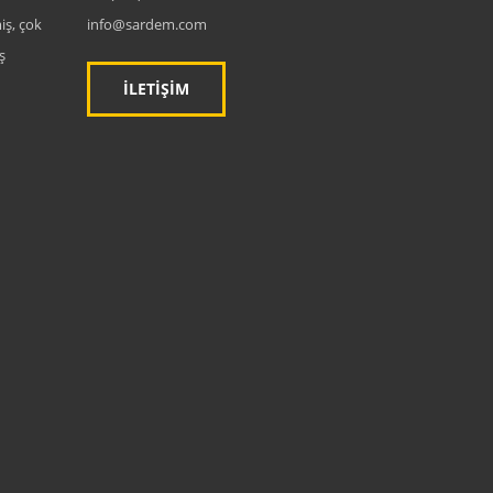
iş, çok
info@sardem.com
ş
İLETİŞİM