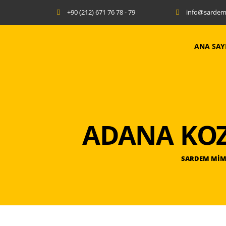
+90 (212) 671 76 78 - 79
info@sarde
ANA SAY
ADANA KOZA
SARDEM MİM