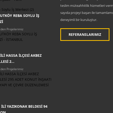
teslim müteahhitlik hizmetleri verm
sayıda projeyi başarı ile tamamlamı
UTKÖY REBA SOYLU İŞ
deneyimli bir kuruluştur.
Zİ
den Projelerimiz
UTKÖY REBA SOYLU İŞ
REFERANSLARIMIZ
İ - İSTANBUL
İLİ HASSA İLÇESİ AKBEZ
ESİ 2...
den Projelerimiz
İLİ HASSA İLÇESİ AKBEZ
ESİ 295 ADET KONUT İNŞAATI
TYAPI VE ÇEVRE DÜZENLEMESİ
 İLİ YAZIKONAK BELDESİ 94
ON...